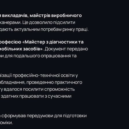
я викладачів, майстрів виробничого
канерами. Це дозволило підсилити
ідають актуальним потребам ринку праці.
рофесією «Майстер з діагностики та
обільних засобів»
. Документ передано
їни для подальшого опрацювання та
зації професійно-технічної освіти у
 обладнання, проведенню практичного
ту вдалося посилити спроможність
 здатних працювати з сучасними
та сформував передумови для підготовки
оміки.