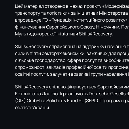
Цей матеріал створено в межах проєкту «Модернізац
транспорту та логістики» за ініціативи Міністерства
впроваджує ГО «Фундація інституційного розвитку» 
фінансування Європейського Союзу, Німеччини, Польщ
Мультидонорської ініціативи Skills4Recovery.
Skills4Recovery спрямована на підтримку навчання т
сили в п’яти секторах економіки, важливих для проц
сільське господарство, сфера послуг та виробництв
спроможності закладів професійної освіти пропонуват
освітні послуги, залучати вразливі групи населення
Skills4Recovery спільно фінансується Європейськ
Естонією та Данією. Її реалізують Deutsche Gesellsc
(GIZ) GmbH та Solidarity Fund PL (SFPL). Програма т
області України.