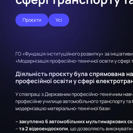
Проєкти
Усі
ГО «Фундація інституційного розвитку» за ініціатив
«Модернізація професійно-технічної освіти у сфері 
Діяльність проєкту була спрямована на
професійної освіти у сфері електротра
У співпраці з Державним професійно-технічним на
професійне училище автомобільного транспорту та 
модернізацію матеріально-технічної бази:
– закуплено 6 автомобільних мультимаркових ск
–
та 2 відеоендоскопи
, що дозволяють виконувати с