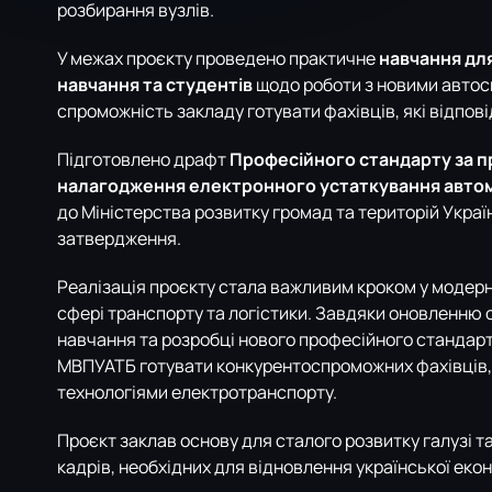
розбирання вузлів.
У межах проєкту проведено практичне
навчання дл
навчання та студентів
щодо роботи з новими автос
спроможність закладу готувати фахівців, які відпов
Підготовлено драфт
Професійного стандарту за п
налагодження електронного устаткування автом
до Міністерства розвитку громад та територій Укра
затвердження.
Реалізація проєкту стала важливим кроком у модерні
сфері транспорту та логістики. Завдяки оновленню
навчання та розробці нового професійного стандар
МВПУАТБ готувати конкурентоспроможних фахівців,
технологіями електротранспорту.
Проєкт заклав основу для сталого розвитку галузі 
кадрів, необхідних для відновлення української екон