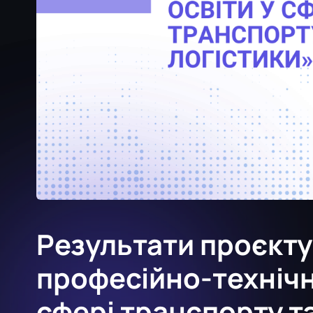
Результати проєкту
професійно-технічно
сфері транспорту т