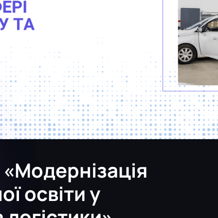
 «Модернізація
ї освіти у
а логістики»