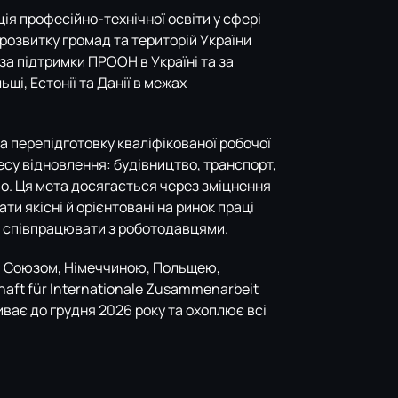
ія професійно-технічної освіти у сфері
 розвитку громад та територій України
за підтримки ПРООН в Україні та за
і, Естонії та Данії в межах
а перепідготовку кваліфікованої робочої
есу відновлення: будівництво, транспорт,
о. Ця мета досягається через зміцнення
и якісні й орієнтовані на ринок праці
 і співпрацювати з роботодавцями.
им Союзом, Німеччиною, Польщею,
haft für Internationale Zusammenarbeit
риває до грудня 2026 року та охоплює всі