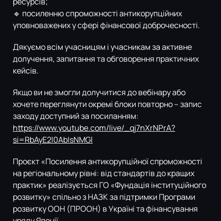
ресурсів;
🔹 посиленню спроможності антикорупційних
уповноважених у сфері фінансової доброчесності.
Дякуємо всім учасницям і учасникам за активне
долучення, запитання та обговорення практичних
кейсів.
Якщо ви не змогли долучитися до вебінару або
хочете переглянути окремі блоки повторно – запис
заходу доступний за посиланням:
https://www.youtube.com/live/_qj7nXrNPrA?
si=RbAyE2l0AbIsNMGl
Проєкт «Посилення антикорупційної спроможності
на регіональному рівні: від стандартів до кращих
практик» реалізується ГО «Фундація інституційного
розвитку» спільно з НАЗК за підтримки Програми
розвитку ООН (ПРООН) в Україні та фінансування
уряду Японії.