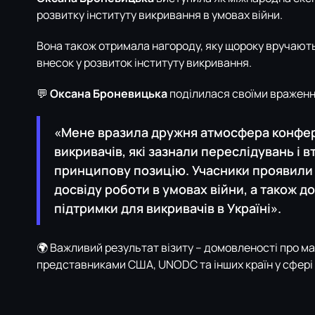
розвитку інституту викривання в умовах війни.
Вона також отримала нагороду, яку щороку вручають 
внесок у розвиток інституту викривання.
💬
Оксана Броневицька
поділилася своїми вражен
«Мене вразила дружня атмосфера конферен
викривачів, які зазнали переслідувань і 
принципову позицію. Учасники проявили 
досвіду роботи в умовах війни, а також д
підтримки для викривачів в Україні».
🌍 Важливий результат візиту – домовленості про май
представниками США, UNODC та інших країн у сфері 