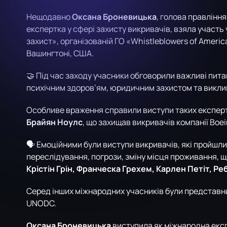
Нещодавно
Оксана Броневицька
, голова правління
експертка у сфері захисту викривачів, взяла участь 
захист», організованій ГО «Whistleblowers of America
Вашингтоні, США.
🤝 Під час заходу учасники обговорили важливі пита
психічним здоров’ям, юридичним захистом та виклик
Особливе враження справили виступи таких експерт
Брайян Ноулс
, що захищав викривачів компанії Boei
🗣️ Емоційними були виступи викривачів, які пройшли
переслідування, погрози, зміну місця проживання, що
Крістін Грін, Франческа Грехем, Карлен Петіт, Р
Серед інших міжнародних учасників були представники 
UNODC.
Оксана Броневицька
виступила як міжнародна експе