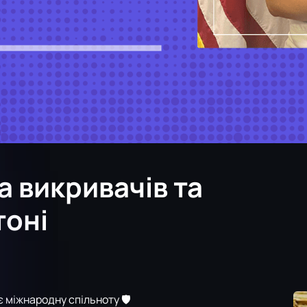
 викривачів та
тоні
 міжнародну спільноту 🛡️