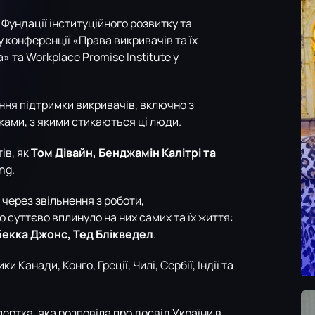
 Фундації інституційного розвитку та
у конференції «Права викривачів та їх
» та Workplace Promise Institute у
ння підтримки викривачів, включно з
ами, з якими стикаються ці люди.
ів, як
Том Дівайн, Бенджамін Калітрі та
ng.
 через звільнення з роботи,
 суттєво вплинуло на них самих та їх життя:
ебекка Джонс, Тед Блікведел
.
Канади, Конго, Греції, Чилі, Сербії, Індії та
ртка, яка розповіла про досвід України в