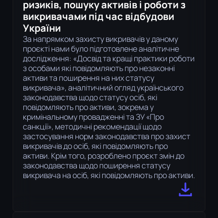
ризиків, пошуку активів і роботи з
викривачами під час відбудови
України
За напрямком захисту викривачів у даному
проєкті нами було підготовлене аналітичне
дослідження: «Досвід та кращі практики роботи
з особами які повідомляють про незаконні
активи та поширення на них статусу
викривача», аналітичний огляд українського
законодавства щодо статусу осіб, які
повідомляють про активи, зокрема у
кримінальному провадженні та ЗУ «Про
санкції», методичні рекомендації щодо
застосування норм законодавства про захист
викривачів до осіб, які повідомляють про
активи. Крім того, розроблено проєкт змін до
законодавства щодо поширення статусу
викривача на осіб, які повідомляють про активи.