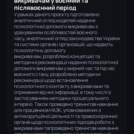
викривачам у воєнний та
післявоєнний період
У рамках даного проєкту підготовлено
аналітичний огляд моделей надання
психологічної допомоги викривачам з
урахуванням особливостей воєнного
часу, аналітичний огляд законодавства України
та системи органів і організацій, що надають
психологічну допомогу
викривачам, розроблено концепцію та
методичні рекомендації надання психологічної
допомоги викривачам у мирний час та під час
воєнного стану, розроблено методичні
рекомендації щодо встановлення
психологічного контакту з викривачами та
отримання від них інформації, в тому числі із
застосуванням методики процесуального
інтерв'ю. Також проведено тренінгові навчання
для працівників НАЗК, уповноважених з
антикорупційної діяльності та правоохоронних
органів щодо психологічних підходів роботи з
викривачами тапроведено тренінгові навчання